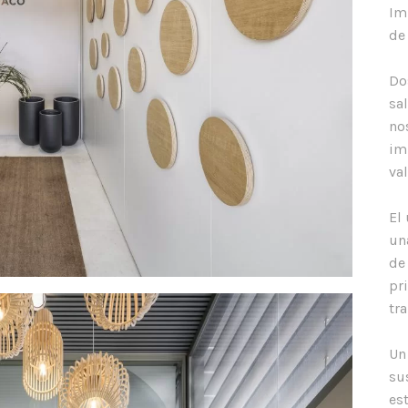
Im
de
Do
sa
no
im
va
El
un
de
pr
tr
Un
su
es