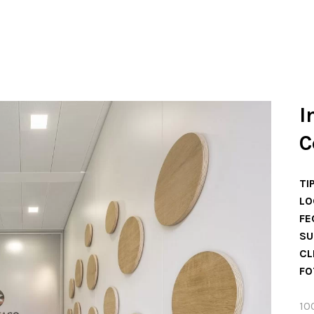
I
C
.
TI
LO
FE
SU
CL
FO
10