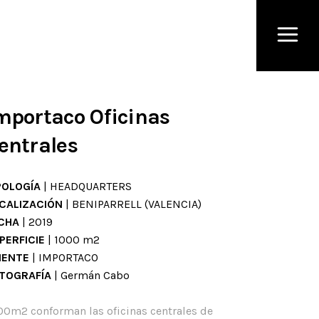
mportaco Oficinas
entrales
POLOGÍA
| HEADQUARTERS
CALIZACIÓN
| BENIPARRELL (VALENCIA)
CHA
| 2019
PERFICIE
| 1000 m2
IENTE
| IMPORTACO
TOGRAFÍA
| Germán Cabo
00m2 conforman las oficinas centrales de