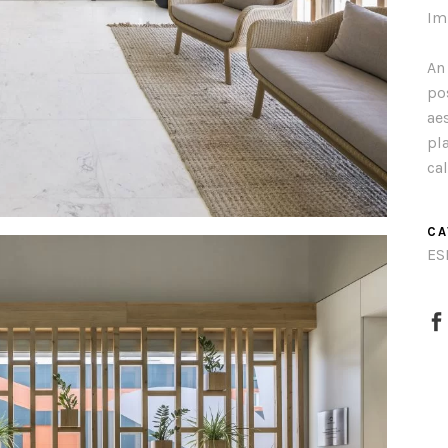
Im
An
po
ae
pl
ca
.
CA
ES