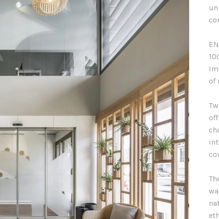
un
co
EN
10
Im
of
Tw
of
ch
in
co
Th
wa
na
et