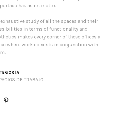
portaco has as its motto.
 exhaustive study of all the spaces and their
ssibilities in terms of functionality and
sthetics makes every corner of these offices a
ace where work coexists in conjunction with
lm.
TEGORÍA
PACIOS DE TRABAJO