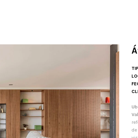
Á
.
TI
LO
FE
CL
Ub
Va
re
de
vi