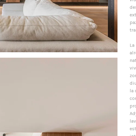
de
ex
pa
tr
La
al
na
vi
zo
di
la
co
pro
Ad
la
est