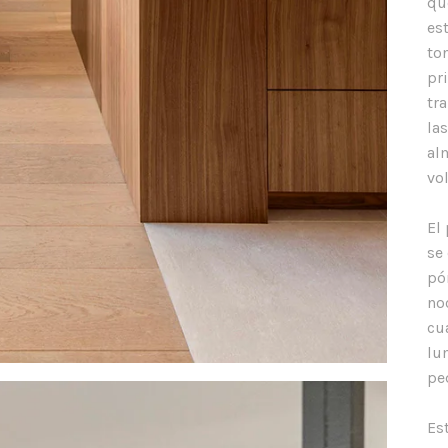
qu
es
to
pr
tr
la
al
vo
El
se
pó
no
cu
lu
pe
Es