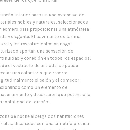
tereses de los que lo habitan.
 diseño interior hace un uso extensivo de
teriales nobles y naturales, seleccionados
n esmero para proporcionar una atmósfera
lida y elegante. El pavimento de tarima
tural y los revestimientos en nogal
xturizado aportan una sensación de
ntinuidad y cohesión en todos los espacios.
sde el vestíbulo de entrada, se puede
reciar una estantería que recorre
ngitudinalmente el salón y el comedor,
ncionando como un elemento de
macenamiento y decoración que potencia la
rizontalidad del diseño.
 zona de noche alberga dos habitaciones
melas, diseñadas con una simetría precisa