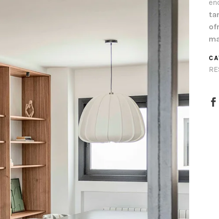
en
ta
of
ma
CA
RE