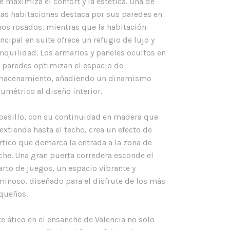
e maximiza el confort y la estética. Una de
tas habitaciones destaca por sus paredes en
nos rosados, mientras que la habitación
incipal en suite ofrece un refugio de lujo y
anquilidad. Los armarios y paneles ocultos en
s paredes optimizan el espacio de
macenamiento, añadiendo un dinamismo
lumétrico al diseño interior.
 pasillo, con su continuidad en madera que
 extiende hasta el techo, crea un efecto de
rtico que demarca la entrada a la zona de
che. Una gran puerta corredera esconde el
arto de juegos, un espacio vibrante y
minoso, diseñado para el disfrute de los más
queños.
te ático en el ensanche de Valencia no solo