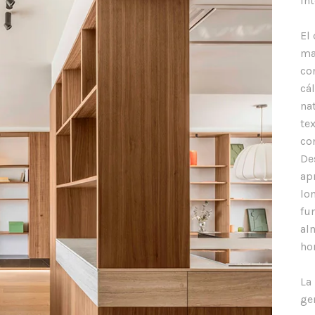
in
El
ma
co
cá
na
te
co
De
ap
lo
fu
al
ho
La
ge