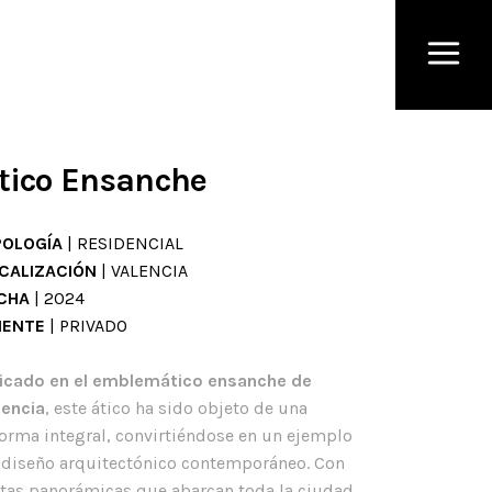
tico Ensanche
POLOGÍA
| RESIDENCIAL
CALIZACIÓN
| VALENCIA
CHA
| 2024
IENTE
| PRIVADO
icado en el emblemático ensanche de
lencia
, este ático ha sido objeto de una
forma integral, convirtiéndose en un ejemplo
 diseño arquitectónico contemporáneo. Con
stas panorámicas que abarcan toda la ciudad